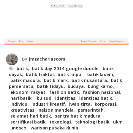
By
jmzachariascom
batik
,
batik day 2014 google doodle
,
batik
dayak
,
batik fraktal
,
batik impor
,
batik lasem
,
batik madura
,
batik mark
,
batik nusantara
,
batik
pemersatu
,
batik tidayu
,
budaya
,
bung karno
,
ekonomi rakyat
,
fashion batik
,
fashion nasional
,
hari batik
,
ibu sud
,
identitas
,
identitas batik
,
individu
,
industri kreatif
,
iwan tirta
,
korporasi
,
kreativitas
,
nelson mandela
,
pemerintah
,
selamat hari batik
,
sentra batik madura
,
sertifikasi batik
,
teknologi
,
teknologi batik
,
ukm
,
unesco
,
warisan pusaka dunia