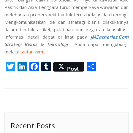
Pasifik dan Asia Tenggara turut memperkaya wawasan dan
melebarkan preperspektif untuk terus belajar dan berbagi.
Mengkomunikasikan ide dan strategi bisnis dilakukannya
dalam bentuk artikel, pelatihan dan kegiatan konsultasi.
Informasi detail dapat di lihat pada
JMZacharias.Com
Strategi Bisnis & Teknologi
. Anda dapat mengubungi
melalui
tautan kami
.
Twitter
LinkedIn
Facebook
Tumblr
Share
Post
Recent Posts