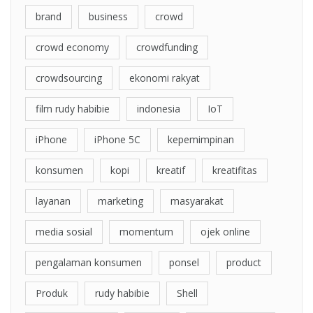
brand
business
crowd
crowd economy
crowdfunding
crowdsourcing
ekonomi rakyat
film rudy habibie
indonesia
IoT
iPhone
iPhone 5C
kepemimpinan
konsumen
kopi
kreatif
kreatifitas
layanan
marketing
masyarakat
media sosial
momentum
ojek online
pengalaman konsumen
ponsel
product
Produk
rudy habibie
Shell