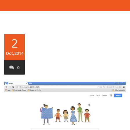
2
Oct,2014
0