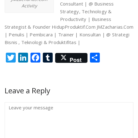
Consultant | @ Business
Activity
Strategy, Technology &
Productivity | Business
Strategist & Founder HidupProduktif.Com JMZacharias.Com
| Penulis | Pembicara | Trainer | Konsultan | @ Strategi
Bisnis , Teknologi & Produktifitas |
Twitter
LinkedIn
Facebook
Tumblr
Share
Post
Leave a Reply