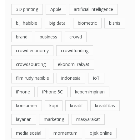
3D printing
Apple
artificial intelligence
b.j. habibie
big data
biometric
bisnis
brand
business
crowd
crowd economy
crowdfunding
crowdsourcing
ekonomi rakyat
film rudy habibie
indonesia
IoT
iPhone
iPhone 5C
kepemimpinan
konsumen
kopi
kreatif
kreatifitas
layanan
marketing
masyarakat
media sosial
momentum
ojek online