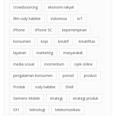
crowdsourcing
ekonomi rakyat
film rudy habibie
indonesia
IoT
iPhone
iPhone 5C
kepemimpinan
konsumen
kopi
kreatif
kreatifitas
layanan
marketing
masyarakat
media sosial
momentum
ojek online
pengalaman konsumen
ponsel
product
Produk
rudy habibie
Shell
Siemens Mobile
strategi
strategi produk
SX1
teknologi
telekomunikasi