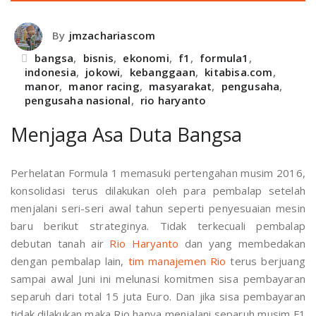
By
jmzachariascom
bangsa
,
bisnis
,
ekonomi
,
f1
,
formula1
,
indonesia
,
jokowi
,
kebanggaan
,
kitabisa.com
,
manor
,
manor racing
,
masyarakat
,
pengusaha
,
pengusaha nasional
,
rio haryanto
Menjaga Asa Duta Bangsa
Perhelatan Formula 1 memasuki pertengahan musim 2016,
konsolidasi terus dilakukan oleh para pembalap setelah
menjalani seri-seri awal tahun seperti penyesuaian mesin
baru berikut strateginya. Tidak terkecuali pembalap
debutan tanah air
Rio Haryanto
dan yang membedakan
dengan pembalap lain,
tim manajemen Rio
terus berjuang
sampai awal Juni ini melunasi komitmen sisa pembayaran
separuh dari total 15 juta Euro. Dan jika sisa pembayaran
tidak dilakukan maka Rio hanya menjalani separuh musim F1