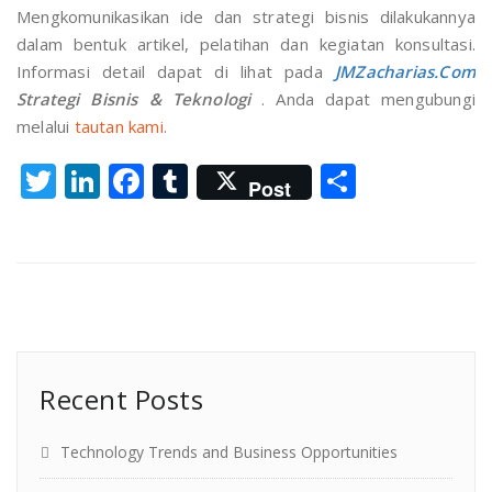
Mengkomunikasikan ide dan strategi bisnis dilakukannya
dalam bentuk artikel, pelatihan dan kegiatan konsultasi.
Informasi detail dapat di lihat pada
JMZacharias.Com
Strategi Bisnis & Teknologi
. Anda dapat mengubungi
melalui
tautan kami
.
Twitter
LinkedIn
Facebook
Tumblr
Share
Post
Recent Posts
Technology Trends and Business Opportunities