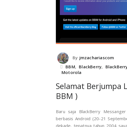
By
jmzachariascom
BBM
,
BlackBerry
,
BlackBerr
Motorola
Selamat Berjumpa L
BBM )
Baru saja BlackBerry Messanger
berbasis Android (20-21 Septembe
dekade, tepatnya tahun 2004 saya 