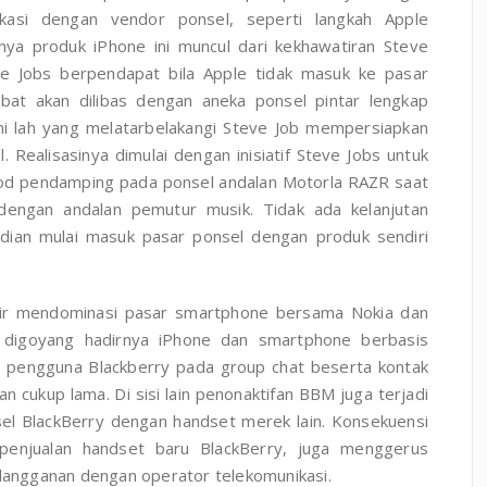
likasi dengan vendor ponsel, seperti langkah Apple
nya produk iPhone ini muncul dari kekhawatiran Steve
e Jobs berpendapat bila Apple tidak masuk ke pasar
bat akan dilibas dengan aneka ponsel pintar lengkap
Ini lah yang melatarbelakangi Steve Job mempersiapkan
 Realisasinya dimulai dengan inisiatif Steve Jobs untuk
Pod pendamping pada ponsel andalan Motorla RAZR saat
 dengan andalan pemutur musik. Tidak ada kelanjutan
udian mulai masuk pasar ponsel dengan produk sendiri
dir mendominasi pasar smartphone bersama Nokia dan
 digoyang hadirnya iPhone dan smartphone berbasis
) pengguna Blackberry pada group chat beserta kontak
 cukup lama. Di sisi lain penonaktifan BBM juga terjadi
el BlackBerry dengan handset merek lain. Konsekuensi
 penjualan handset baru BlackBerry, juga menggerus
langganan dengan operator telekomunikasi.