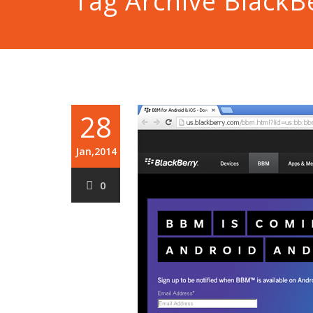
Tag Archive BlackB
28
Jan,2014
0