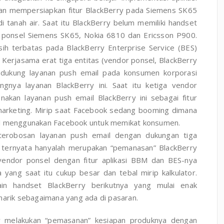
an mempersiapkan fitur BlackBerry pada Siemens SK65
 tanah air. Saat itu BlackBerry belum memiliki handset
a ponsel Siemens SK65, Nokia 6810 dan Ericsson P900.
ih terbatas pada BlackBerry Enterprise Service (BES)
 Kerjasama erat tiga entitas (vendor ponsel, BlackBerry
ndukung layanan push email pada konsumen korporasi
nya layanan BlackBerry ini. Saat itu ketiga vendor
kan layanan push email BlackBerry ini sebagai fitur
arketing. Mirip saat Facebook sedang booming dimana
l menggunakan Facebook untuk memikat konsumen.
terobosan layanan push email dengan dukungan tiga
 ternyata hanyalah merupakan “pemanasan” BlackBerry
vendor ponsel dengan fitur aplikasi BBM dan BES-nya
 yang saat itu cukup besar dan tebal mirip kalkulator.
in handset BlackBerry berikutnya yang mulai enak
arik sebagaimana yang ada di pasaran.
ry melakukan “pemasanan” kesiapan produknya dengan