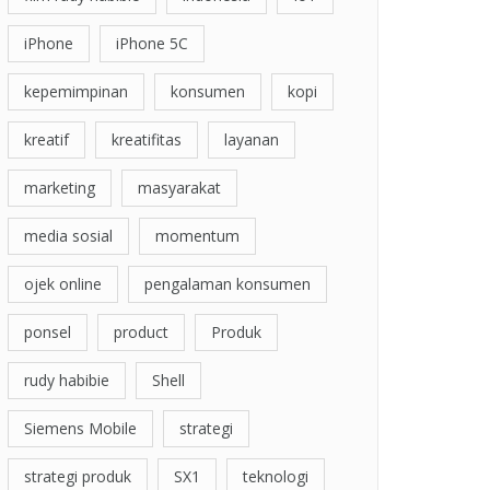
iPhone
iPhone 5C
kepemimpinan
konsumen
kopi
kreatif
kreatifitas
layanan
marketing
masyarakat
media sosial
momentum
ojek online
pengalaman konsumen
ponsel
product
Produk
rudy habibie
Shell
Siemens Mobile
strategi
strategi produk
SX1
teknologi