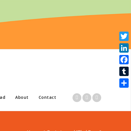
Twitte
Linke
Faceb
Tumbl
Share
ad
About
Contact