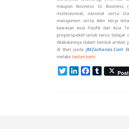
maupun Business to Business 
multinasional, nasional serta s
manajemen serta iklim kerja lint
kawasan Asia Pasifik dan Asia 
preperspektif untuk terus belajar 
dilakukannya dalam bentuk artikel, 
di lihat pada
JMZacharias.Com
St
melalui
tautan kami
.
Twitter
LinkedIn
Faceboo
Tumbl
Post