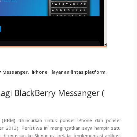
y Messanger
,
iPhone
,
layanan lintas platform
,
agi BlackBerry Messanger (
 (BBM) diluncurkan untuk ponsel iPhone dan ponsel
r 2013). Peristiwa ini mengingatkan saya hampir satu
ditugaskan ke Singapura belajar implementasi aplikasi