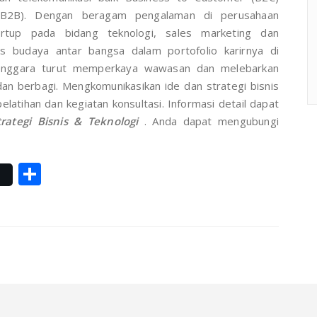
(B2B). Dengan beragam pengalaman di perusahaan
tartup pada bidang teknologi, sales marketing dan
as budaya antar bangsa dalam portofolio karirnya di
Tenggara turut memperkaya wawasan dan melebarkan
dan berbagi. Mengkomunikasikan ide dan strategi bisnis
pelatihan dan kegiatan konsultasi. Informasi detail dapat
rategi Bisnis & Teknologi
. Anda dapat mengubungi
k
r
Share