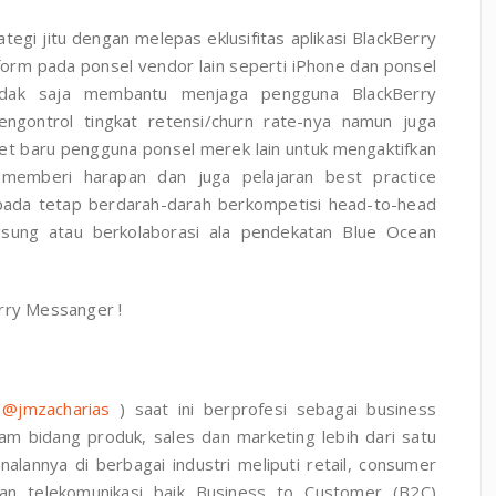
egi jitu dengan melepas eklusifitas aplikasi BlackBerry
tform pada ponsel vendor lain seperti iPhone dan ponsel
 tidak saja membantu menjaga pengguna BlackBerry
ngontrol tingkat retensi/churn rate-nya namun juga
 baru pengguna ponsel merek lain untuk mengaktifkan
 memberi harapan dan juga pelajaran best practice
ipada tetap berdarah-darah berkompetisi head-to-head
ngsung atau berkolaborasi ala pendekatan Blue Ocean
rry Messanger !
(
@jmzacharias
) saat ini berprofesi sebagai business
alam bidang produk, sales dan marketing lebih dari satu
alannya di berbagai industri meliputi retail, consumer
 dan telekomunikasi baik Business to Customer (B2C)