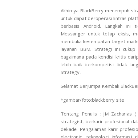
Akhirnya BlackBerry menempuh strat
untuk dapat beroperasi lintras pla
berbasis Android. Langkah ini
Messanger untuk tetap eksis, me
membuka kesempatan target market
layanan BBM. Strategi ini cukup
bagaimana pada kondisi kritis dar
lebih baik berkompetisi tidak la
Strategy.
Selamat Berjumpa Kembali BlackBe
*gambar/foto:blackberry site
Tentang Penulis : JM Zacharias 
strategist, berkarir profesional d
dekade. Pengalaman karir profesion
electronic, teknnologi informasi