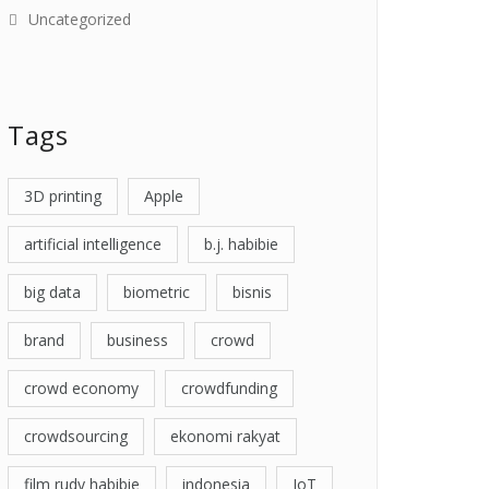
Uncategorized
Tags
3D printing
Apple
artificial intelligence
b.j. habibie
big data
biometric
bisnis
brand
business
crowd
crowd economy
crowdfunding
crowdsourcing
ekonomi rakyat
film rudy habibie
indonesia
IoT